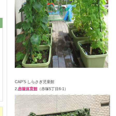
CAP'S しらさぎ児童館
2.
赤塚体育館
（赤塚5丁目6-1）