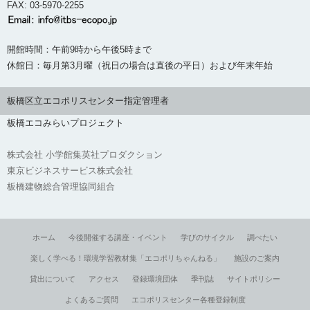
FAX: 03-5970-2255
開館時間：午前9時から午後5時まで
休館日：毎月第3月曜（祝日の場合は直後の平日）および年末年始
板橋区立エコポリスセンター指定管理者
板橋エコみらいプロジェクト
株式会社 小学館集英社プロダクション
東京ビジネスサービス株式会社
板橋建物総合管理協同組合
ホーム
今後開催する講座・イベント
学びのサイクル
調べたい
楽しく学べる！環境学習教材集「エコポリちゃんねる」
施設のご案内
貸出について
アクセス
登録環境団体
季刊誌
サイトポリシー
よくあるご質問
エコポリスセンター各種登録制度