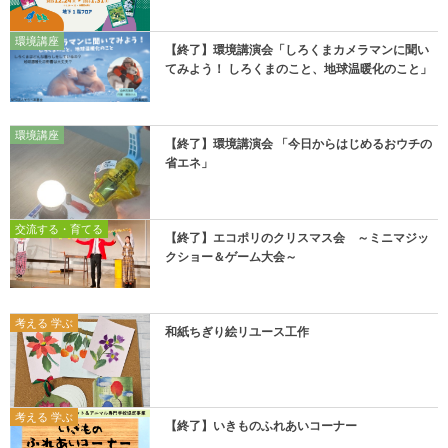
環境講座
【終了】環境講演会「しろくまカメラマンに聞い
てみよう！ しろくまのこと、地球温暖化のこと」
環境講座
【終了】環境講演会 「今日からはじめるおウチの
省エネ」
交流する・育てる
【終了】エコポリのクリスマス会 ～ミニマジッ
クショー＆ゲーム大会～
考える 学ぶ
和紙ちぎり絵リユース工作
考える 学ぶ
【終了】いきものふれあいコーナー