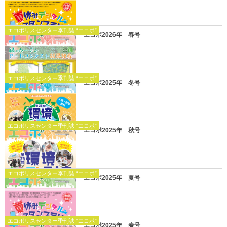
エコポリスセンター季刊誌 “エコポ”
エコポ2026年 春号
エコポリスセンター季刊誌 “エコポ”
エコポ2025年 冬号
エコポリスセンター季刊誌 “エコポ”
エコポ2025年 秋号
エコポリスセンター季刊誌 “エコポ”
エコポ2025年 夏号
エコポリスセンター季刊誌 “エコポ”
エコポ2025年 春号