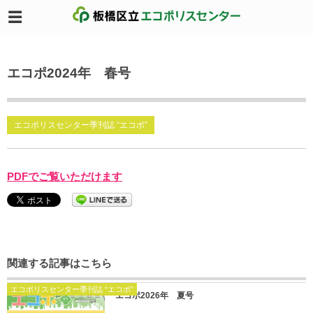
エコポ2024年 春号
エコポリスセンター季刊誌 “エコポ”
PDFでご覧いただけます
関連する記事はこちら
エコポリスセンター季刊誌 “エコポ”
エコポ2026年 夏号