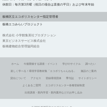
休館日：毎月第3月曜（祝日の場合は直後の平日）および年末年始
板橋区立エコポリスセンター指定管理者
板橋エコみらいプロジェクト
株式会社 小学館集英社プロダクション
東京ビジネスサービス株式会社
板橋建物総合管理協同組合
ホーム
今後開催する講座・イベント
学びのサイクル
調べたい
楽しく学べる！環境学習教材集「エコポリちゃんねる」
施設のご案内
貸出について
アクセス
登録環境団体
季刊誌
サイトポリシー
よくあるご質問
エコポリスセンター各種登録制度
出前講座・館内学習・館内案内などのお申し込み